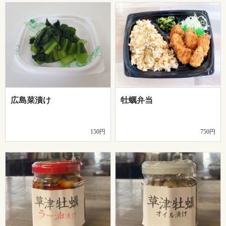
広島菜漬け
牡蠣弁当
150円
750円