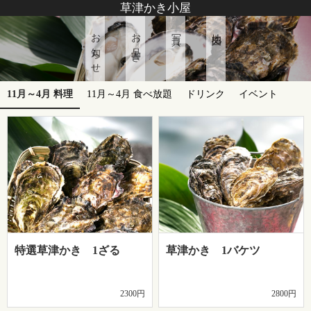
草津かき小屋
お知らせ
お品書き
写真
地図
11月～4月 料理
11月～4月 食べ放題
ドリンク
イベント
特選草津かき 1ざる
草津かき 1バケツ
2300円
2800円