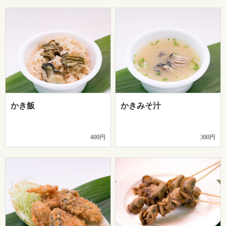
かき飯
かきみそ汁
400円
300円