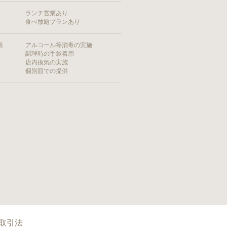
ランチ営業あり
食べ放題プランあり
策
アルコール等消毒の実施
調理時の手袋着用
店内換気の実施
個別皿での提供
取引法