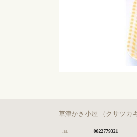
草津かき小屋 （クサツカ
0822779321
TEL