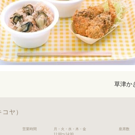
草津か
キコヤ）
営業時間
月・火・水・木・金
座席数
11:00〜14:00