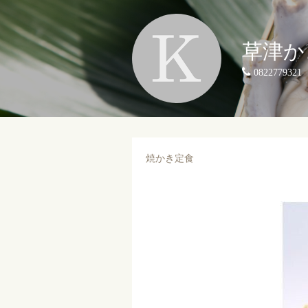
草津か
0822779321
焼かき定食