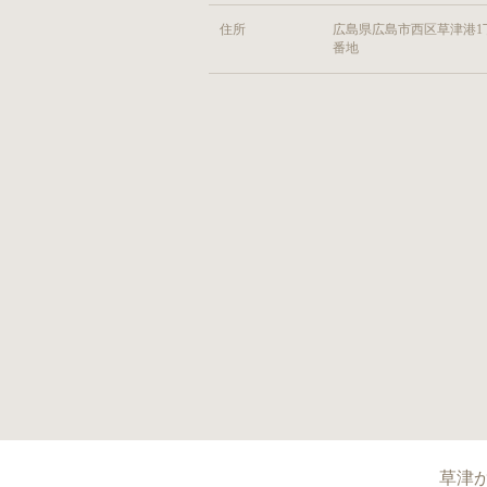
住所
広島県広島市西区草津港1丁
番地
草津か