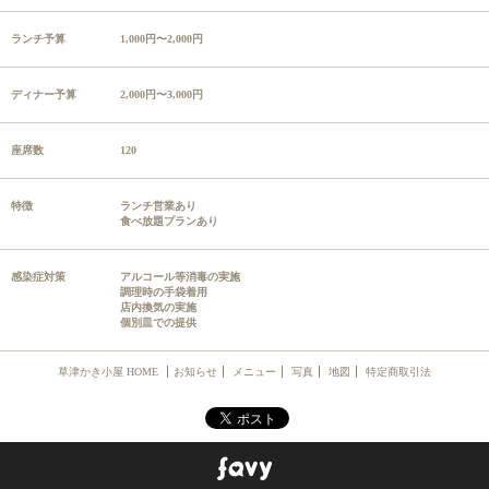
ランチ予算
1,000円〜2,000円
ディナー予算
2,000円〜3,000円
座席数
120
特徴
ランチ営業あり
食べ放題プランあり
感染症対策
アルコール等消毒の実施
調理時の手袋着用
店内換気の実施
個別皿での提供
草津かき小屋 HOME
お知らせ
メニュー
写真
地図
特定商取引法