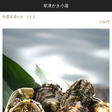
草津かき小屋
特選草津かき 1ざる
2300円