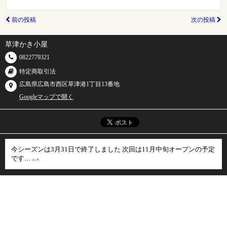
前の投稿
次の投稿
草津かき小屋
0822779321
特定商取引法
広島県広島市西区草津港1丁目13番地
Googleマップで開く
今シーズンは3月31日で終了しました 次回は11月中旬オープンの予定
です…
4ヶ月