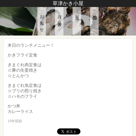
草津かき小屋
お知らせ
お品書き
写真
地図
本日のランチメニュー！
かきフライ定食
きまぐれ肉定食は
☆豚の生姜焼き
☆とんかつ
きまぐれ魚定食は
☆ブリの照り焼き
☆ハモのフライ
かつ丼
カレーライス
10年弱前