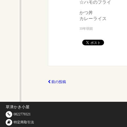
☆ハモのフライ
かつ丼
カレーライス
10年弱前
前の投稿
草津かき小屋
0822779321
特定商取引法