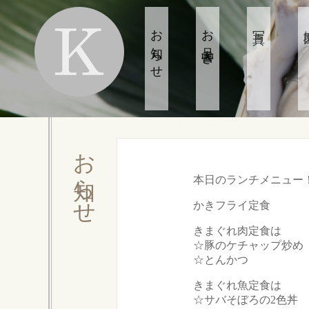
お知らせ
お品書き
写真
お知らせ
本日のランチメニュー
かきフライ定食
きまぐれ肉定食は
☆豚のケチャップ炒め
☆とんかつ
きまぐれ魚定食は
☆サバそぼろの2色丼