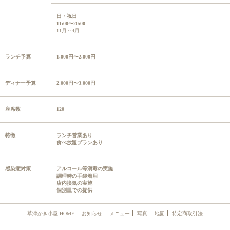
日・祝日
11:00〜20:00
11月～4月
ランチ予算
1,000円〜2,000円
ディナー予算
2,000円〜3,000円
座席数
120
特徴
ランチ営業あり
食べ放題プランあり
感染症対策
アルコール等消毒の実施
調理時の手袋着用
店内換気の実施
個別皿での提供
草津かき小屋 HOME
お知らせ
メニュー
写真
地図
特定商取引法