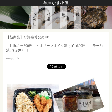
草津かき小屋
お知らせ
お品書き
写真
地図
【新商品】好評絶賛発売中!!
・牡蠣弁当600円 ・オリーブオイル漬け(白)600円 ・ラー油
漬け(赤)800円
4年以上前