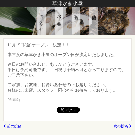
草津かき小屋
お知らせ
お品書き
写真
地図
11月19日(金)オープン 決定！！
本年度の草津かき小屋のオープン日が決定いたしました。
連日のお問い合わせ、ありがとうございます。
平日は予約可能です。土日祝は予約不可となってりますので、
ご了承下さい。
ご家族、お友達、お誘いあわせの上お越しください。
皆様のご来店、スタッフ一同心からお待ちしております。
5年弱前
前の投稿
次の投稿