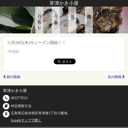
草津かき小屋
お知らせ
お品書き
写真
地図
11月28日(木)今シーズン開始！！
7年弱前
前の投稿
次の投稿
草津かき小屋
0822779321
特定商取引法
広島県広島市西区草津港1丁目13番地
Googleマップで開く