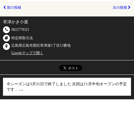
前の投稿
次の投稿
草津かき小屋
0822779321
特定商取引法
広島県広島市西区草津港1丁目13番地
Googleマップで開く
今シーズンは3月31日で終了しました 次回は11月中旬オープンの予定
です…
4ヶ月