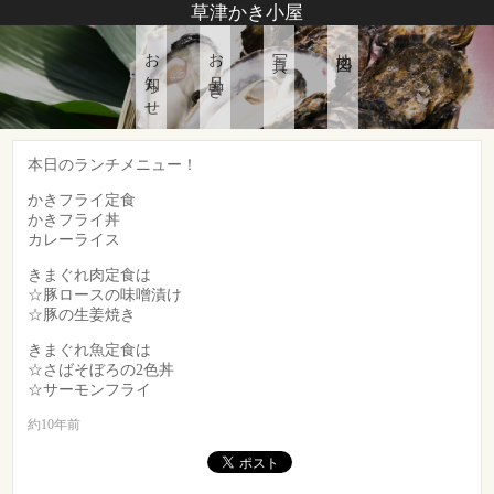
草津かき小屋
お知らせ
お品書き
写真
地図
本日のランチメニュー！
かきフライ定食
かきフライ丼
カレーライス
きまぐれ肉定食は
☆豚ロースの味噌漬け
☆豚の生姜焼き
きまぐれ魚定食は
☆さばそぼろの2色丼
☆サーモンフライ
約10年前