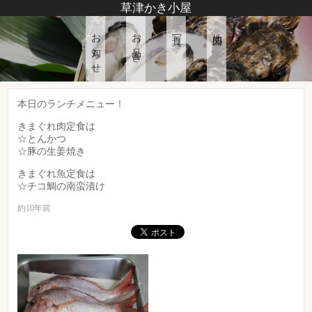
草津かき小屋
お知らせ
お品書き
写真
地図
本日のランチメニュー！
きまぐれ肉定食は
☆とんかつ
☆豚の生姜焼き
きまぐれ魚定食は
☆チコ鯛の南蛮漬け
約10年前