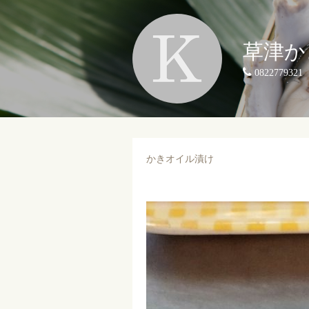
草津か
0822779321
かきオイル漬け