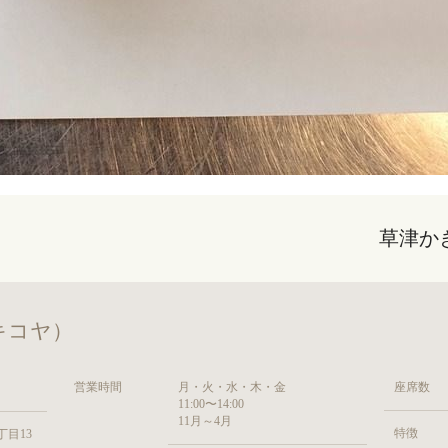
草津か
キコヤ）
営業時間
月・火・水・木・金
座席数
11:00〜14:00
11月～4月
特徴
目13