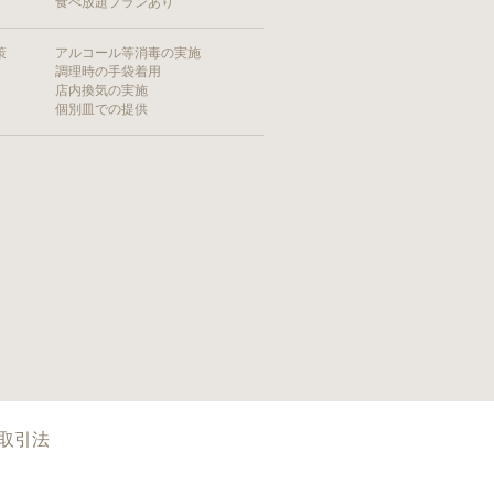
食べ放題プランあり
策
アルコール等消毒の実施
調理時の手袋着用
店内換気の実施
個別皿での提供
取引法